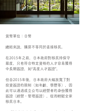
如何通過買房移民日本？
貨幣單位：日幣
總結來說，購房不等同於直接移民。
在2015年之前，日本政府對移民持保守
態度，只有符合特定資格的人才容易獲得
中長期簽證，如“高度人才簽證”。
但自2015年後，日本政府大幅放寬了對
投資簽證的限制（如年齡、學歷等），因
此可以通過成立公司以經營者的身份獲得
簽證（經營・管理簽證），從而輕鬆全家
移民日本。