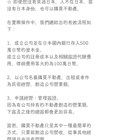
☆ 即使您沒有來過日本，人不在日本，或
沒有日本身份，也可以購買不動產。
在實際操作中，我們總結出的有效流程如
下：
1、成立公司並在日本國內銀行存入500
萬日幣的資本金。
成立公司的註冊成本以及相關簽證代辦費
用、律師費用等大約為100萬日幣。
2、以公司名義購買不動產，出租或者作
為民宿經營，創造公司營業額。
3、申請經營・管理簽證。
因為有公司持有的不動產創造的營業額，
下簽及之後的續簽都會更加容易。
當然，購買不動產只是其中一種最簡單的
方式，只要能創造公司營收，從事其他經
營項目也沒有問題。