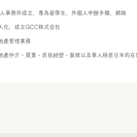
個人事務所成立，專為留學生、外國人申辦手機、網路
人化，成立GCC株式会社
地產管理業務
地產仲介・買賣・民宿經營・裝修以及華人移居日本的在