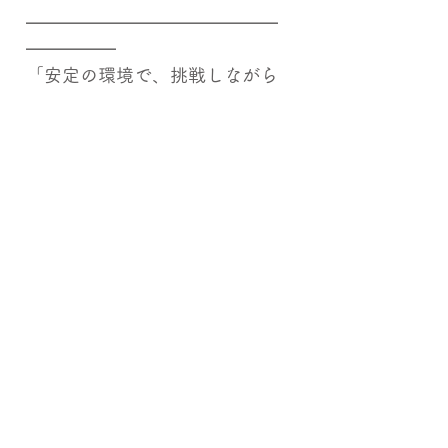
━━━━━━━━━━━━━━
━━━━━
「安定の環境で、挑戦しながら
成長したい」
「京都を舞台に、キャリアもプ
ライベート
も大切にしたい」
そんな想いを持つあなたを、私
たちは
心からお待ちしています。
ここには、あなたの未来を広げ
るチャンスと
安心して歩める土台がありま
す。
まずは一歩、踏み出してみませ
んか？