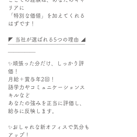
リアに
「特別な価値」を加えてくれる
はずです！
◤ 当社が選ばれる5つの理由 ◢
￣￣￣￣￣￣￣￣￣￣￣￣￣￣
￣￣￣￣￣
✨頑張った分だけ、しっかり評
価！
月給＋賞与年2回！
語学力やコミュニケーションス
キルなど
あなたの強みを正当に評価し、
給与に反映します。
✨おしゃれな新オフィスで気分も
アップ！