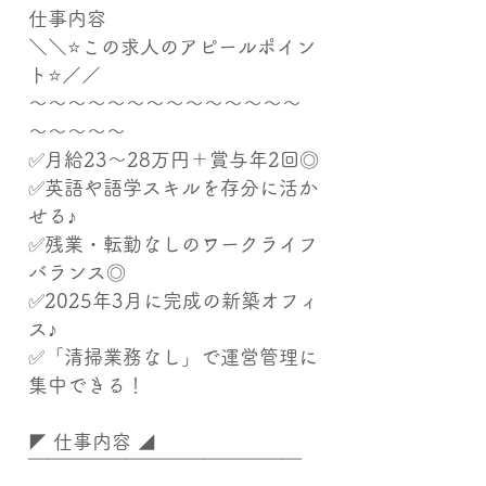
仕事内容
＼＼⭐この求人のアピールポイン
ト⭐／／
～～～～～～～～～～～～～～
～～～～～
✅月給23～28万円＋賞与年2回◎
✅英語や語学スキルを存分に活か
せる♪
✅残業・転勤なしのワークライフ
バランス◎
✅2025年3月に完成の新築オフィ
ス♪
✅「清掃業務なし」で運営管理に
集中できる！
◤ 仕事内容 ◢
￣￣￣￣￣￣￣￣￣￣￣￣￣￣