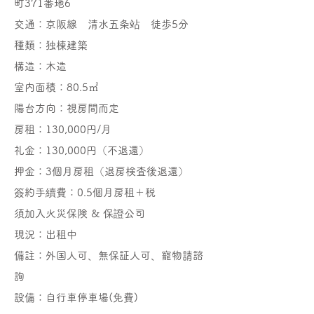
町371番地6
交通：京阪線 清水五条站 徒歩5分
種類：独棟建築
構造：木造
室内面積：80.5㎡
陽台方向：視房間而定
​房租：130,000円/月
礼金：130,000円（不退還）
押金：3個月房租（退房検査後退還）
簽約手續費：0.5個月房租＋税
須加入火災保険 & 保證公司
現況：出租中
備註：外国人可、無保証人可、寵物請諮
詢
設備：自行車停車場(免費)