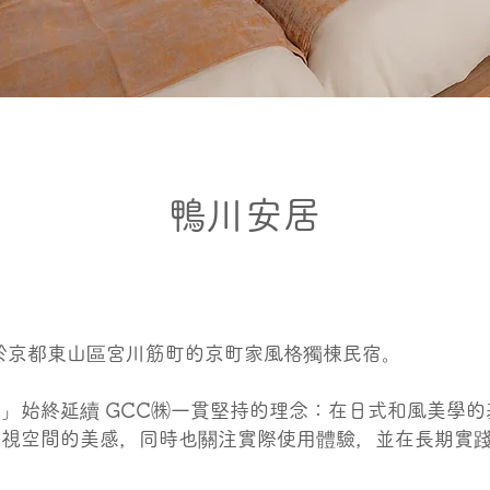
鴨川安居
於京都東山區宮川筋町的京町家風格獨棟民宿。
」始終延續 GCC㈱一貫堅持的理念：在日式和風美學
重視空間的美感，同時也關注實際使用體驗，並在長期實