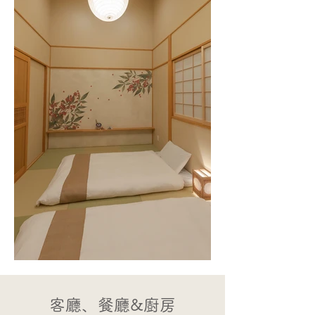
客廳、餐廳&廚房