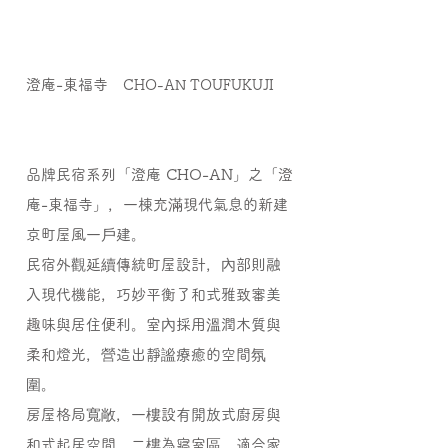
澄庵-東福寺
CHO-AN TOUFUKUJI
品牌民宿系列「澄庵 CHO-AN」之「澄
庵-東福寺」，一棟充滿現代氣息的新建
京町屋風一戶建。
民宿外觀延續傳統町屋設計，內部則融
入現代機能，巧妙平衡了和式雅致審美
趣味與居住便利。室內採用溫潤木質與
柔和燈光，營造出靜謐療癒的空間氛
圍。
房屋格局寬敞，一樓設有開放式廚房與
和式起居空間，二樓為寢室區，適合家