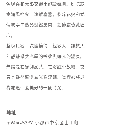
色與柔和光影交織出靜謐氛圍。庭院綠
意隨風搖曳，遠離塵囂。乾燥花與和式
傳統手工藝品點綴房間，細節處皆藏匠
心。
整棟民宿一次僅接待一組客人，讓旅人
能靜靜感受老屋的呼吸與時光的溫度。
無論是在緣側品茶、在浴缸中放鬆，或
只是靜坐窗邊看光影流轉，這裡都將成
為旅途中最美好的一段時光。
地址
〒604-8237 京都市中京区山田町