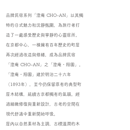
品牌民宿系列「澄庵 CHO-AN」以其獨
特的日式魅力和沈靜氛圍，為旅行者打
造了一處感受歷史與寧靜的心靈居所。
在京都中心，一棟擁有百年歷史的町屋
再次經過改造與修繕，成為品牌民宿
「澄庵 CHO-AN」之「澄庵・翔園」。
「澄庵・翔園」建於明治二十六年
（1893年），至今仍保留原有的典型町
屋木結構，延續古京都獨有的氣韻。經
過細緻修復與重新設計，古老的空間在
現代舒適中重新開始呼吸。
屋內以自然素材為主調，古樸溫潤的木