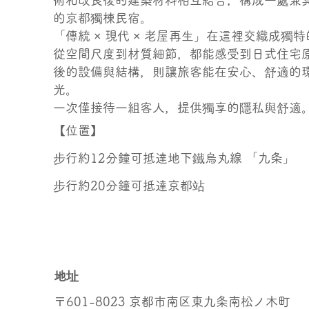
術和改良後的建築材料相互結合，構成一處兼
的京都獨棟民宿。
「傳統 × 現代 × 老屋再生」在這裡交織成獨
從空間尺度到材質細節，都能感受到日式住宅
後的設備與結構，則讓旅客能在安心、舒適的
光。
一次僅接待一組客人，提供獨享的隱私與舒適
【位置】
步行約12分鐘可抵達地下鐵烏丸線 「九条」
步行約20分鐘可抵達京都站
地址
〒601-8023 京都市南区東九条南松ノ木町